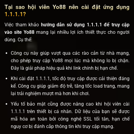
Tại sao hội viên Yo88 nên cài đặt ứng dụng
1.1.1.1?
Việc tham khảo
hướng dẫn sử dụng 1.1.1.1 để truy cập
vào site Yo88
mang lại nhiều lợi ích thiết thực cho người
dùng. Cụ thể:
Công cụ này giúp vượt qua các rào cản từ nhà mạng,
cho phép truy cập Yo88 mọi lúc mà không lo bị chặn.
Đây là giải pháp hiệu quả khi link chính bị hạn chế.
Khi cài đặt 1.1.1.1, tốc độ truy cập được cải thiện đáng
kể. Công cụ giúp giảm độ trễ, tăng tốc load trang, mang
lại trải nghiệm mượt mà hơn khi chơi.
Yếu tố bảo mật cũng được nâng cao khi hội viên cài
1.1.1.1 trên thiết bị cá nhân. Dữ liệu của bạn sẽ được
mã hóa an toàn bởi công nghệ SSL tối tân, hạn chế
nguy cơ bị đánh cắp thông tin khi truy cập mạng.