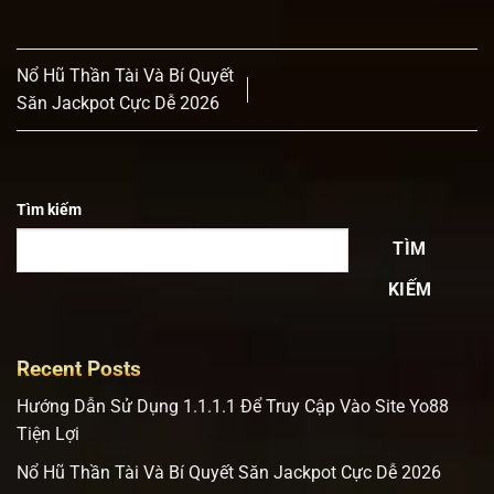
Nổ Hũ Thần Tài Và Bí Quyết
Săn Jackpot Cực Dễ 2026
Tìm kiếm
TÌM
KIẾM
Recent Posts
Hướng Dẫn Sử Dụng 1.1.1.1 Để Truy Cập Vào Site Yo88
Tiện Lợi
Nổ Hũ Thần Tài Và Bí Quyết Săn Jackpot Cực Dễ 2026