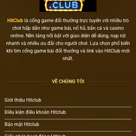
HitClub
là cổng game đổi thưởng trực tuyến với nhiều trò
chơi hấp dẫn như game bài, nổ hũ, bắn cá và casino
online. Nền tảng nổi bật với giao diện dễ dùng, nạp rút
nhanh và nhiều ưu đãi cho người chơi. Lựa chọn phổ biến
khi tìm cổng game bài đổi thưởng và link vào HitClub mới
nhất.
VỀ CHÚNG TÔI
Giới thiệu Hitclub
Điều kiện điều khoản Hitclub
Bảo mật Hitclub