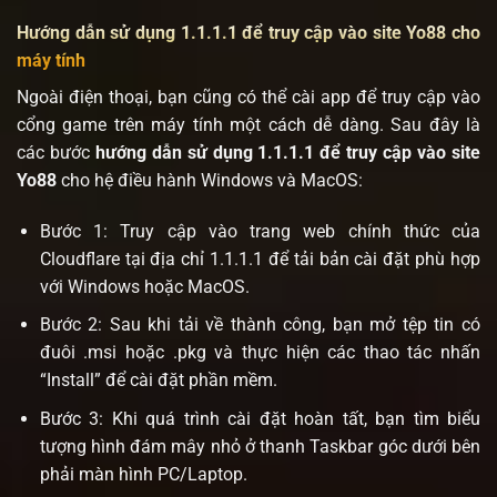
Hướng dẫn sử dụng 1.1.1.1 để truy cập vào site Yo88 cho
máy tính
Ngoài điện thoại, bạn cũng có thể cài app để truy cập vào
cổng game trên máy tính một cách dễ dàng. Sau đây là
các bước
hướng dẫn sử dụng 1.1.1.1 để truy cập vào site
Yo88
cho hệ điều hành Windows và MacOS:
Bước 1: Truy cập vào trang web chính thức của
Cloudflare tại địa chỉ 1.1.1.1 để tải bản cài đặt phù hợp
với Windows hoặc MacOS.
Bước 2: Sau khi tải về thành công, bạn mở tệp tin có
đuôi .msi hoặc .pkg và thực hiện các thao tác nhấn
“Install” để cài đặt phần mềm.
Bước 3: Khi quá trình cài đặt hoàn tất, bạn tìm biểu
tượng hình đám mây nhỏ ở thanh Taskbar góc dưới bên
phải màn hình PC/Laptop.