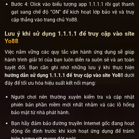
Bước 4: Click vào biểu tượng app 1.1.1.1 rồi gạt thanh
gạt sang chế độ “ON” để kích hoạt lớp bảo vệ và truy
cập thẳng vào trang chủ Yo88.
Lưu ý khi sử dụng 1.1.1.1 để truy cập vào site
Yo88
Việc nắm vững các quy tắc vận hành ứng dụng sẽ giúp
hành trình giải trí của bạn luôn diễn ra suôn sẻ và an toàn
tuyệt đối. Bạn cần ghi nhớ những lưu ý khi thực hiện
hướng dẫn sử dụng 1.1.1.1 để truy cập vào site Yo8
8 dưới
đây để tối ưu hóa hiệu suất kết nối mạng:
Người chơi nên thường xuyên kiểm tra và cập nhật
phiên bản phần mềm mới nhất nhằm vá các lỗ hổng
bảo mật từ nhà phát hành.
Bạn hãy đảm bảo đường truyền Internet gốc đang hoạt
động ổn định trước khi kích hoạt ứng dụng để tránh
hiện tượng rớt mạng đột ngột.