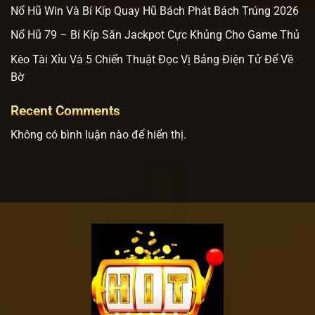
Nổ Hũ Win Và Bí Kíp Quay Hũ Bách Phát Bách Trúng 2026
Nổ Hũ 79 – Bí Kíp Săn Jackpot Cực Khủng Cho Game Thủ
Kèo Tài Xỉu Và 5 Chiến Thuật Đọc Vị Bảng Điện Tử Để Về
Bờ
Recent Comments
Không có bình luận nào để hiển thị.