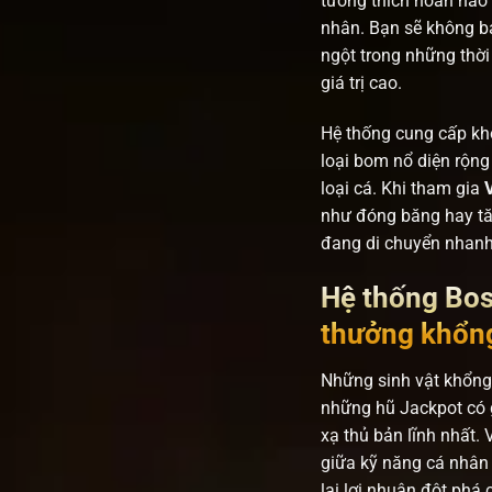
tương thích hoàn hảo 
nhân. Bạn sẽ không ba
ngột trong những thời
giá trị cao.
Hệ thống cung cấp kh
loại bom nổ diện rộng 
loại cá. Khi tham gia
như đóng băng hay tă
đang di chuyển nhan
Hệ thống Boss
thưởng khổng
Những sinh vật khổng 
những hũ Jackpot có g
xạ thủ bản lĩnh nhất. 
giữa kỹ năng cá nhân
lại lợi nhuận đột phá 