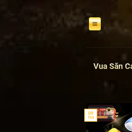
Bỏ
qua
nội
dung
Vua Săn C
09
Th3