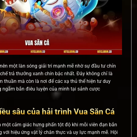
nên một làn sóng giải trí mạnh mẽ nhờ sự đầu tư chỉn
chế trả thưởng xanh chín bậc nhất. Đây không chỉ là
đơn thuần mà còn là nơi để các xạ thủ thể hiện tư duy
ng ngắm bắn điêu luyện của mình tại sảnh cược
ều sâu của hải trình Vua Săn Cá
một cảm giác hưng phấn tột độ khi mỗi viên đạn bắn
với hiệu ứng vật lý chân thực và uy lực mạnh mẽ. Hội