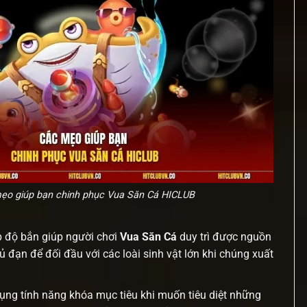
ẹo giúp bạn chinh phục Vua Săn Cá HICLUB
p độ bắn giúp người chơi
Vua Săn Cá
duy trì được nguồn
ủ đạn để đối đầu với các loài sinh vật lớn khi chúng xuất
ng tính năng khóa mục tiêu khi muốn tiêu diệt những