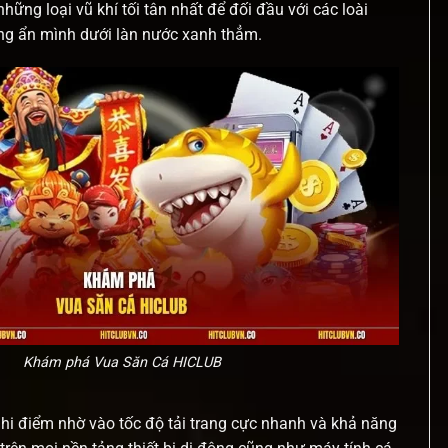
những loại vũ khí tối tân nhất để đối đầu với các loài
ng ẩn mình dưới làn nước xanh thẳm.
Khám phá Vua Săn Cá HICLUB
hi điểm nhờ vào tốc độ tải trang cực nhanh và khả năng