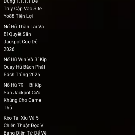
Dụng 1.1.1.1 Để
Truy Cập Vào Site
Yo88 Tiện Lợi
Nổ Hũ Thần Tài Và
Bí Quyết Săn
Jackpot Cực Dễ
2026
Nổ Hũ Win Và Bí Kíp
Quay Hũ Bách Phát
Bách Trúng 2026
Nổ Hũ 79 – Bí Kíp
Săn Jackpot Cực
Khủng Cho Game
Thủ
Kèo Tài Xỉu Và 5
Chiến Thuật Đọc Vị
Bảng Điện Tử Để Về